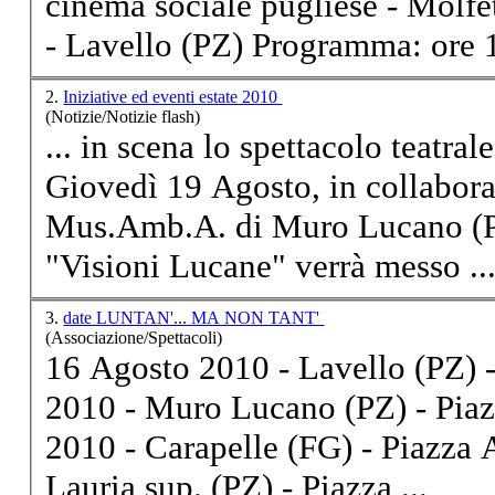
cinema sociale pugliese - Molf
- Lavello (PZ) Programm
2.
Iniziative ed eventi estate 2010
(Notizie/Notizie flash)
... in scena lo spettacolo teatrale "Lunta... ma non tant'
Giovedì 19 Agosto, in collabora
Mus.Amb.A. di Muro
Lucano
(P
"Visioni Lucane" verrà messo ..
3.
date LUNTAN'... MA NON TANT'
(Associazione/Spettacoli)
16 Agosto 2010 - Lavello (PZ) - Piazz
2010 - Muro
Lucano
(PZ) - Piazza 
2010 - Carapelle (FG) - Piazza Aldo Moro 
Lauria sup. (PZ) - Piazza ...