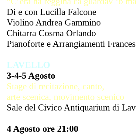
“C’era na reggina ca guardav ‘o ma
Di e con Lucilla Falcone
Violino Andrea Gammino
Chitarra Cosma Orlando
Pianoforte e Arrangiamenti Frances
LAVELLO
3-4-5 Agosto
Stage di recitazione, canto,
arte scenica, movimento scenico
Sale del Civico Antiquarium di Lav
4 Agosto ore 21:00