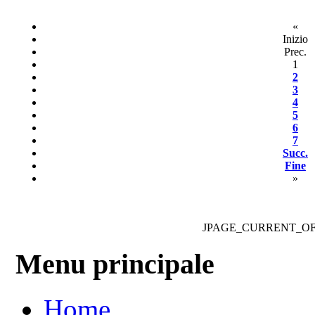
«
Inizio
Prec.
1
2
3
4
5
6
7
Succ.
Fine
»
JPAGE_CURRENT_O
Menu principale
Home